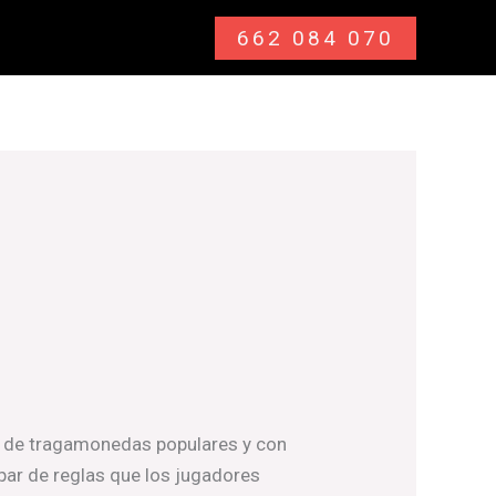
662 084 070
p de tragamonedas populares y con
par de reglas que los jugadores