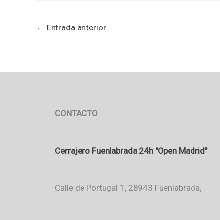
←
Entrada anterior
CONTACTO
Cerrajero Fuenlabrada 24h "Open Madrid"
Calle de Portugal 1, 28943 Fuenlabrada,