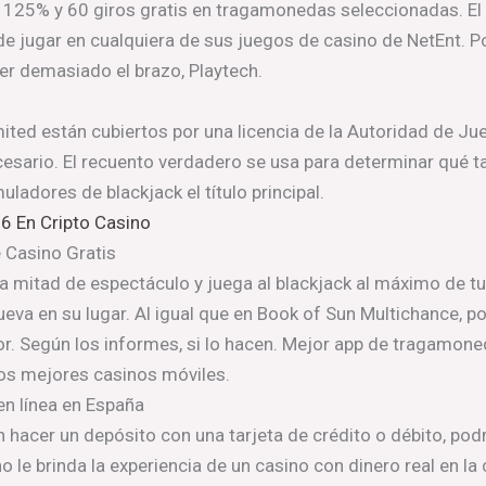
 125% y 60 giros gratis en tragamonedas seleccionadas. El 
e jugar en cualquiera de sus juegos de casino de NetEnt. 
der demasiado el brazo, Playtech.
ed están cubiertos por una licencia de la Autoridad de Jue
cesario. El recuento verdadero se usa para determinar qué ta
uladores de blackjack el título principal.
6 En Cripto Casino
 Casino Gratis
 a mitad de espectáculo y juega al blackjack al máximo de tu
va en su lugar. Al igual que en Book of Sun Multichance, p
r. Según los informes, si lo hacen. Mejor app de tragamon
los mejores casinos móviles.
en línea en España
hacer un depósito con una tarjeta de crédito o débito, podr
o le brinda la experiencia de un casino con dinero real en l