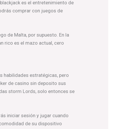
blackjack es el entretenimiento de
Podrás comprar con juegos de
go de Malta, por supuesto. En la
n rico es el mazo actual, cero
s habilidades estratégicas, pero
oker de casino sin deposito sus
edas storm Lords, solo entonces se
ás iniciar sesión y jugar cuando
a comodidad de su dispositivo