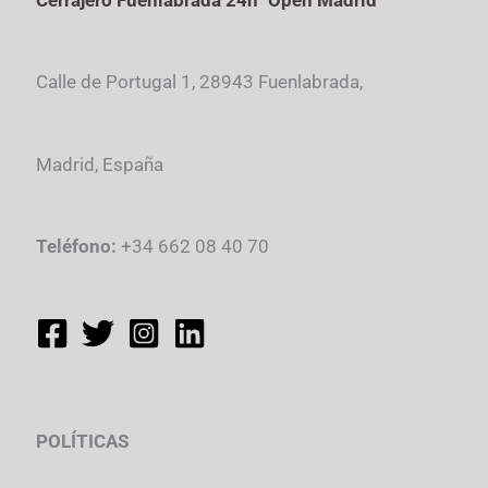
Calle de Portugal 1, 28943 Fuenlabrada,
Madrid, España
Teléfono:
+34 662 08 40 70
POLÍTICAS