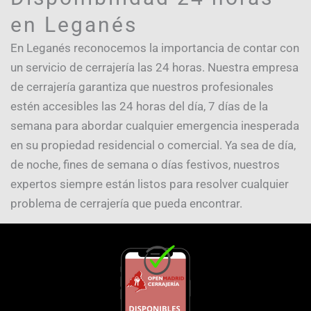
en Leganés
En Leganés reconocemos la importancia de contar con
un servicio de cerrajería las 24 horas. Nuestra empresa
de cerrajería garantiza que nuestros profesionales
estén accesibles las 24 horas del día, 7 días de la
semana para abordar cualquier emergencia inesperada
en su propiedad residencial o comercial. Ya sea de día,
de noche, fines de semana o días festivos, nuestros
expertos siempre están listos para resolver cualquier
problema de cerrajería que pueda encontrar.