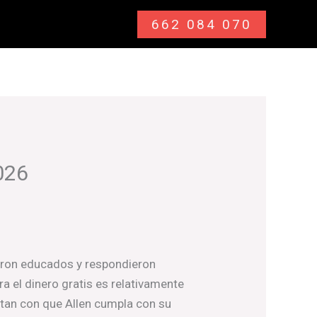
662 084 070
026
ueron educados y respondieron
a el dinero gratis es relativamente
ntan con que Allen cumpla con su