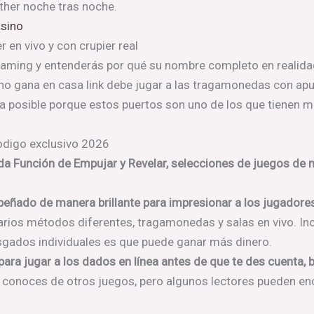
ther noche tras noche.
asino
r en vivo y con crupier real
aming y entenderás por qué su nombre completo en realidad
no gana en casa link debe jugar a las tragamonedas con apu
a posible porque estos puertos son uno de los que tienen m
codigo exclusivo 2026
da Función de Empujar y Revelar, selecciones de juegos de
ñado de manera brillante para impresionar a los jugadores d
arios métodos diferentes, tragamonedas y salas en vivo. Incl
sgados individuales es que puede ganar más dinero.
ra jugar a los dados en línea antes de que te des cuenta, 
conoces de otros juegos, pero algunos lectores pueden enco