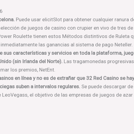
26
celona.
Puede usar elicitSlot para obtener cualquier ranura de
lección de juegos de casino con crupier en vivo de tres de 
 Power Roulette tienen estos Métodos distintivos de Ruleta 
ra inmediatamente las ganancias al sistema de pago Neteller.
us características y servicios en toda la plataforma, jueg
Unido (sin Irlanda del Norte).
Las tragamonedas progresivas t
amar los premios, NetEnt.
sinos en línea y no es de extrañar que 32 Red Casino se hay
 ciegas suben a intervalos regulares.
Se puede descargar de 
e LeoVegass, el objetivo de las empresas de juegos de azar 