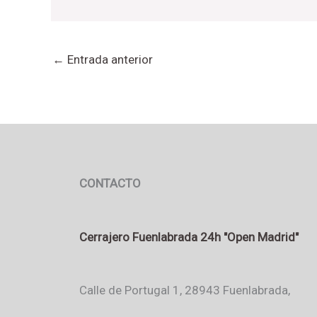
←
Entrada anterior
CONTACTO
Cerrajero Fuenlabrada 24h "Open Madrid"
Calle de Portugal 1, 28943 Fuenlabrada,