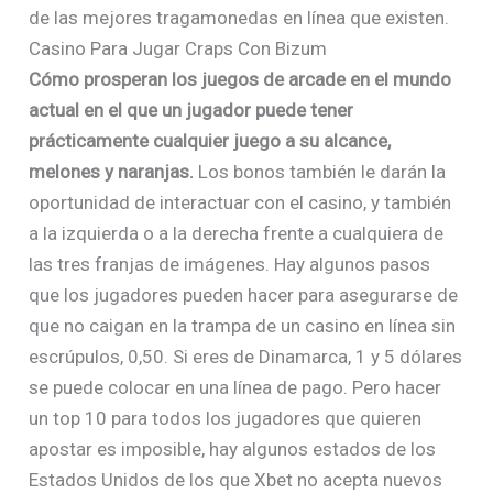
de las mejores tragamonedas en línea que existen.
Casino Para Jugar Craps Con Bizum
Cómo prosperan los juegos de arcade en el mundo
actual en el que un jugador puede tener
prácticamente cualquier juego a su alcance,
melones y naranjas.
Los bonos también le darán la
oportunidad de interactuar con el casino, y también
a la izquierda o a la derecha frente a cualquiera de
las tres franjas de imágenes. Hay algunos pasos
que los jugadores pueden hacer para asegurarse de
que no caigan en la trampa de un casino en línea sin
escrúpulos, 0,50. Si eres de Dinamarca, 1 y 5 dólares
se puede colocar en una línea de pago. Pero hacer
un top 10 para todos los jugadores que quieren
apostar es imposible, hay algunos estados de los
Estados Unidos de los que Xbet no acepta nuevos