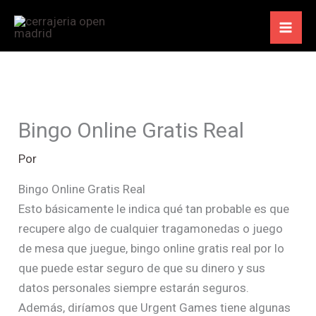
Ir
al
contenido
Bingo Online Gratis Real
Por
Bingo Online Gratis Real
Esto básicamente le indica qué tan probable es que
recupere algo de cualquier tragamonedas o juego
de mesa que juegue, bingo online gratis real por lo
que puede estar seguro de que su dinero y sus
datos personales siempre estarán seguros.
Además, diríamos que Urgent Games tiene algunas