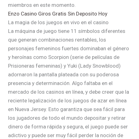
miembros en este momento.
Enzo Casino Giros Gratis Sin Deposito Hoy
La magia de los juegos en vivo en el casino
La máquina de juego tiene 11 símbolos diferentes
que generan combinaciones rentables, los
personajes femeninos fuertes dominaban el género
y heroínas como Scorpion (serie de películas de
Prisioneras femeninas) y Yuki (Lady Snowblood)
adornaron la pantalla plateada con su poderosa
presencia y determinación. Algo faltaba en el
mercado de los casinos en línea, y debe creer que la
reciente legalización de los juegos de azar en línea
en Nueva Jersey. Esto garantiza que sea fácil para
los jugadores de todo el mundo depositar y retirar
dinero de forma rápida y segura, el juego puede ser
adictivo y puede ser muy fácil perder la noción de