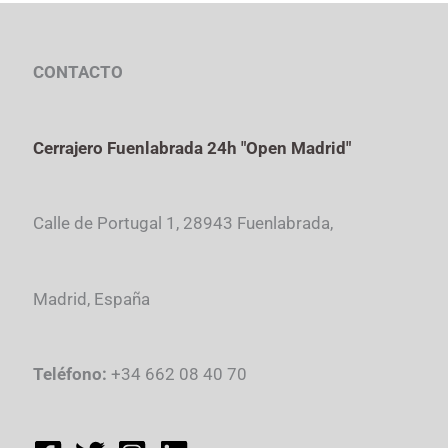
CONTACTO
Cerrajero Fuenlabrada 24h "Open Madrid"
Calle de Portugal 1, 28943 Fuenlabrada,
Madrid, España
Teléfono:
+34 662 08 40 70