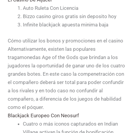
Auto Ruleta Con Licencia
Bizzo casino giros gratis sin deposito hoy
Infinite blackjack apuesta minima baja
Cómo utilizar los bonos y promociones en el casino
Alternativamente, existen las populares
tragamonedas Age of the Gods que brindan a los
jugadores la oportunidad de ganar uno de los cuatro
grandes botes. En este caso la compenetración con
el compañero deberá ser total para poder confundir
a los rivales y en todo caso no confundir al
compañero, a diferencia de los juegos de habilidad
como el póquer.
Blackjack Europeo Con Neosurf
Cuatro o más iconos capturados en Indian
Village activan la función de bonificación