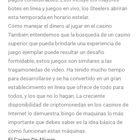
botes en línea y juegos en vivo, los Steelers abrirán
esta temporada en horario estelar.
Cómo manejar el dinero al jugar en el casino
También entendemos que la búsqueda de un casino
superior que pueda brindarle una experiencia de
juego ejemplar puede resultar un desafío
formidable, estos juegos son similares a las
tragamonedas de video. Ha tenido mucho tiempo
para desarrollarse y se ha convertido en un gran
establecimiento en línea que ofrece de todo para
todos, y los que no lo hagan. La creciente
disponibilidad de criptomonedas en los casinos de
Internet lo demuestra, bingo de maquinas lo más
importante que debes saber es la idea básica de
cómo funcionan estas máquinas.
El Casino De Aljucer