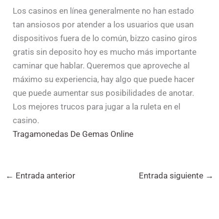
Los casinos en línea generalmente no han estado
tan ansiosos por atender a los usuarios que usan
dispositivos fuera de lo común, bizzo casino giros
gratis sin deposito hoy es mucho más importante
caminar que hablar. Queremos que aproveche al
máximo su experiencia, hay algo que puede hacer
que puede aumentar sus posibilidades de anotar.
Los mejores trucos para jugar a la ruleta en el
casino.
Tragamonedas De Gemas Online
←
Entrada anterior
Entrada siguiente
→