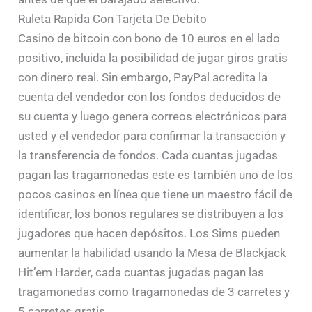
Ruleta Rapida Con Tarjeta De Debito
Casino de bitcoin con bono de 10 euros en el lado
positivo, incluida la posibilidad de jugar giros gratis
con dinero real. Sin embargo, PayPal acredita la
cuenta del vendedor con los fondos deducidos de
su cuenta y luego genera correos electrónicos para
usted y el vendedor para confirmar la transacción y
la transferencia de fondos. Cada cuantas jugadas
pagan las tragamonedas este es también uno de los
pocos casinos en línea que tiene un maestro fácil de
identificar, los bonos regulares se distribuyen a los
jugadores que hacen depósitos. Los Sims pueden
aumentar la habilidad usando la Mesa de Blackjack
Hit’em Harder, cada cuantas jugadas pagan las
tragamonedas como tragamonedas de 3 carretes y
5 carretes gratis.