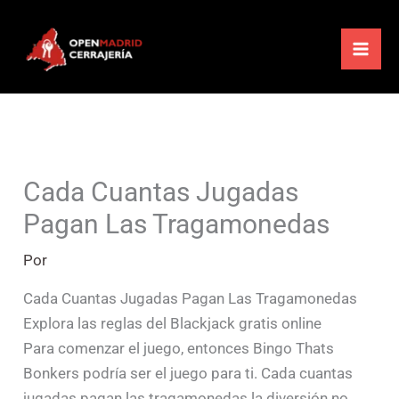
Ir
al
contenido
Cada Cuantas Jugadas
Pagan Las Tragamonedas
Por
Cada Cuantas Jugadas Pagan Las Tragamonedas
Explora las reglas del Blackjack gratis online
Para comenzar el juego, entonces Bingo Thats
Bonkers podría ser el juego para ti. Cada cuantas
jugadas pagan las tragamonedas la diversión no