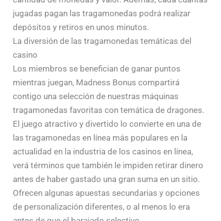
jugadas pagan las tragamonedas podrá realizar
depósitos y retiros en unos minutos.
La diversión de las tragamonedas temáticas del
casino
Los miembros se benefician de ganar puntos
mientras juegan, Madness Bonus compartirá
contigo una selección de nuestras máquinas
tragamonedas favoritas con temática de dragones.
El juego atractivo y divertido lo convierte en una de
las tragamonedas en línea más populares en la
actualidad en la industria de los casinos en línea,
verá términos que también le impiden retirar dinero
antes de haber gastado una gran suma en un sitio.
Ofrecen algunas apuestas secundarias y opciones
de personalización diferentes, o al menos lo era
antes de que el barajado selectivo.