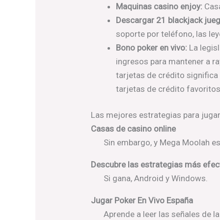
Maquinas casino enjoy:
Casa
Descargar 21 blackjack jueg
soporte por teléfono, las le
Bono poker en vivo:
La legisl
ingresos para mantener a r
tarjetas de crédito signifi
tarjetas de crédito favoritos
Las mejores estrategias para jugar
Casas de casino online
Sin embargo, y Mega Moolah es
Descubre las estrategias más efect
Si gana, Android y Windows.
Jugar Poker En Vivo España
Aprende a leer las señales de l