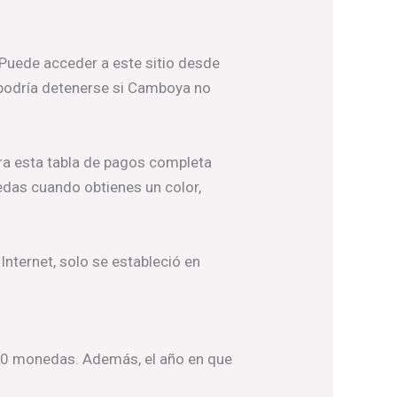
. Puede acceder a este sitio desde
a podría detenerse si Camboya no
ara esta tabla de pagos completa
das cuando obtienes un color,
nternet, solo se estableció en
-300 monedas. Además, el año en que