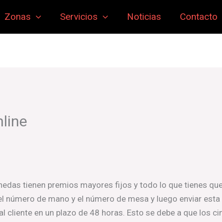
Zonas
Servicios
Noticias
Contacto
line
das tienen premios mayores fijos y todo lo que tienes que 
el número de mano y el número de mesa y luego enviar esta
 al cliente en un plazo de 48 horas. Esto se debe a que los c