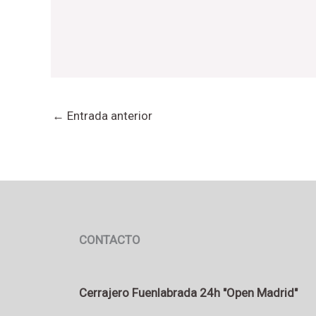
←
Entrada anterior
CONTACTO
Cerrajero Fuenlabrada 24h "Open Madrid"