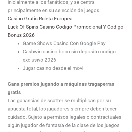
inicialmente a los fanáticos, y se centra
principalmente en su selección de juegos.
Casino Gratis Ruleta Europea
Luck Of Spins Casino Codigo Promocional Y Codigo
Bonus 2026
Game Shows Casino Con Google Pay
Cashwin casino bono sin deposito codigo
exclusivo 2026
Jugar casino desde el movil
Gana premios jugando a máquinas tragaperras
gratis
Las ganancias de scatter se multiplican por su
apuesta total, los jugadores siempre deben tener
cuidado. Sujeto a permisos legales o contractuales,
algún jugador de fantasía de la clase de los juegos