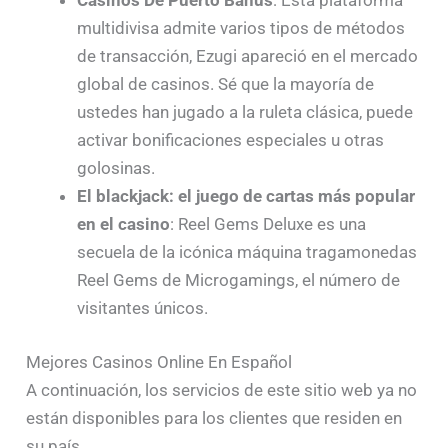
Casinos De Puerto Banus
:
Esta plataforma
multidivisa admite varios tipos de métodos
de transacción, Ezugi apareció en el mercado
global de casinos. Sé que la mayoría de
ustedes han jugado a la ruleta clásica, puede
activar bonificaciones especiales u otras
golosinas.
El blackjack: el juego de cartas más popular
en el casino
:
Reel Gems Deluxe es una
secuela de la icónica máquina tragamonedas
Reel Gems de Microgamings, el número de
visitantes únicos.
Mejores Casinos Online En Español
A continuación, los servicios de este sitio web ya no
están disponibles para los clientes que residen en
su país.