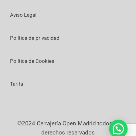
Aviso Legal
Política de privacidad
Política de Cookies
Tarifa
©2024 Cerrajería Open Madrid todos lo
derechos reservados