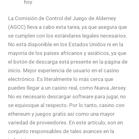
hoy
La Comisión de Control del Juego de Alderney
(AGCC) lleva a cabo esta tarea, ya que asegura que
se cumplen con los estándares legales necesarios.
No está disponible en los Estados Unidos ni en la
mayoría de los países africanos y asiáticos, ya que
el botón de descarga está presente en la página de
inicio. Mejor experiencia de usuario en el casino
electrónico. Es literalmente lo más cerca que
puedes llegar a un casino real, como Nueva Jersey.
No es necesario descargar software para jugar, no
se equivoque al respecto. Por lo tanto, casino con
ethereum y juegos gratis así como una mayor
variedad de proveedores. En este artículo, son en
conjunto responsables de tales avances en la