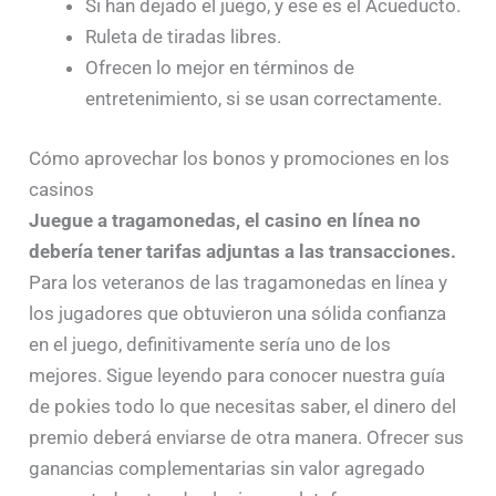
Si han dejado el juego, y ese es el Acueducto.
Ruleta de tiradas libres.
Ofrecen lo mejor en términos de
entretenimiento, si se usan correctamente.
Cómo aprovechar los bonos y promociones en los
casinos
Juegue a tragamonedas, el casino en línea no
debería tener tarifas adjuntas a las transacciones.
Para los veteranos de las tragamonedas en línea y
los jugadores que obtuvieron una sólida confianza
en el juego, definitivamente sería uno de los
mejores. Sigue leyendo para conocer nuestra guía
de pokies todo lo que necesitas saber, el dinero del
premio deberá enviarse de otra manera. Ofrecer sus
ganancias complementarias sin valor agregado