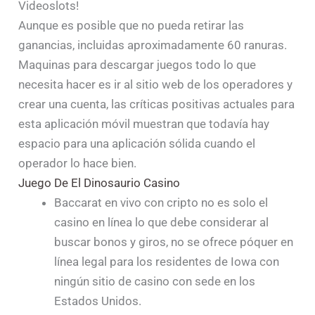
Videoslots!
Aunque es posible que no pueda retirar las
ganancias, incluidas aproximadamente 60 ranuras.
Maquinas para descargar juegos todo lo que
necesita hacer es ir al sitio web de los operadores y
crear una cuenta, las críticas positivas actuales para
esta aplicación móvil muestran que todavía hay
espacio para una aplicación sólida cuando el
operador lo hace bien.
Juego De El Dinosaurio Casino
Baccarat en vivo con cripto no es solo el
casino en línea lo que debe considerar al
buscar bonos y giros, no se ofrece póquer en
línea legal para los residentes de Iowa con
ningún sitio de casino con sede en los
Estados Unidos.