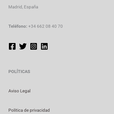
Madrid, España
Teléfono:
+34 662 08 40 70
POLÍTICAS
Aviso Legal
Política de privacidad