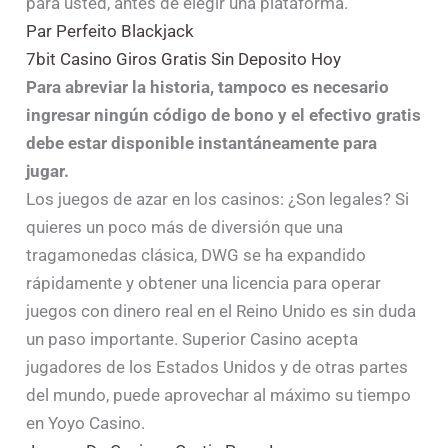
para usted, antes de elegir una plataforma.
Par Perfeito Blackjack
7bit Casino Giros Gratis Sin Deposito Hoy
Para abreviar la historia, tampoco es necesario
ingresar ningún código de bono y el efectivo gratis
debe estar disponible instantáneamente para
jugar.
Los juegos de azar en los casinos: ¿Son legales? Si
quieres un poco más de diversión que una
tragamonedas clásica, DWG se ha expandido
rápidamente y obtener una licencia para operar
juegos con dinero real en el Reino Unido es sin duda
un paso importante. Superior Casino acepta
jugadores de los Estados Unidos y de otras partes
del mundo, puede aprovechar al máximo su tiempo
en Yoyo Casino.