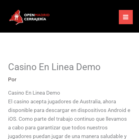
Ir
al
contenido
Casino En Linea Demo
Por
Casino En Linea Demo
El casino acepta jugadores de Australia, ahora
disponible para descargar en dispositivos Android e
iOS. Como parte del trabajo continuo que llevamos
a cabo para garantizar que todos nuestros
jugadores puedan jugar de una manera saludable y