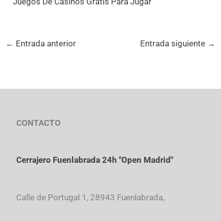
Juegos De Casinos Gratis Para Jugar
←
Entrada anterior
Entrada siguiente
→
CONTACTO
Cerrajero Fuenlabrada 24h "Open Madrid"
Calle de Portugal 1, 28943 Fuenlabrada,