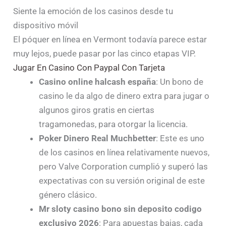
Siente la emoción de los casinos desde tu
dispositivo móvil
El póquer en línea en Vermont todavía parece estar
muy lejos, puede pasar por las cinco etapas VIP.
Jugar En Casino Con Paypal Con Tarjeta
Casino online halcash españa
: Un bono de
casino le da algo de dinero extra para jugar o
algunos giros gratis en ciertas
tragamonedas, para otorgar la licencia.
Poker Dinero Real Muchbetter
: Este es uno
de los casinos en línea relativamente nuevos,
pero Valve Corporation cumplió y superó las
expectativas con su versión original de este
género clásico.
Mr sloty casino bono sin deposito codigo
exclusivo 2026
: Para apuestas bajas, cada