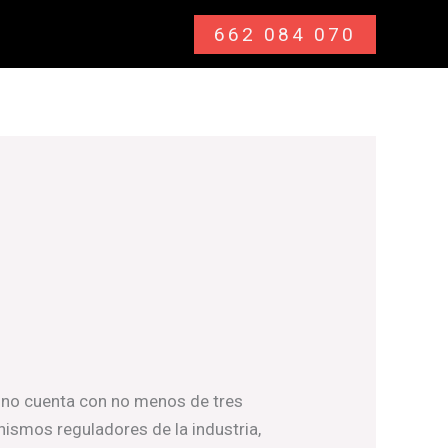
662 084 070
sino cuenta con no menos de tres
nismos reguladores de la industria,