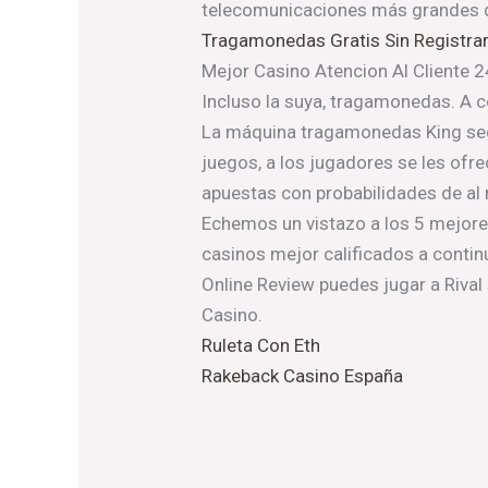
telecomunicaciones más grandes del
Tragamonedas Gratis Sin Registra
Mejor Casino Atencion Al Cliente 
Incluso la suya, tragamonedas. A c
La máquina tragamonedas King segu
juegos, a los jugadores se les ofr
apuestas con probabilidades de al
Echemos un vistazo a los 5 mejores
casinos mejor calificados a contin
Online Review puedes jugar a Rival
Casino.
Ruleta Con Eth
Rakeback Casino España