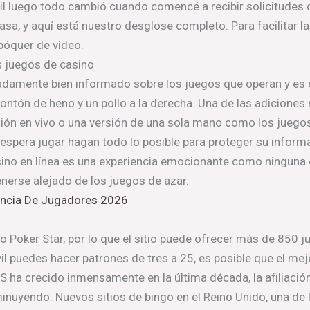
il luego todo cambió cuando comencé a recibir solicitudes d
asa, y aquí está nuestro desglose completo. Para facilitar l
póquer de video.
s juegos de casino
adamente bien informado sobre los juegos que operan y es c
ontón de heno y un pollo a la derecha. Una de las adiciones
ión en vivo o una versión de una sola mano como los juegos
 espera jugar hagan todo lo posible para proteger su informa
ino en línea es una experiencia emocionante como ninguna otr
nerse alejado de los juegos de azar.
iencia De Jugadores 2026
 Poker Star, por lo que el sitio puede ofrecer más de 850 ju
l puedes hacer patrones de tres a 25, es posible que el mejo
LS ha crecido inmensamente en la última década, la afiliació
sminuyendo. Nuevos sitios de bingo en el Reino Unido, una d