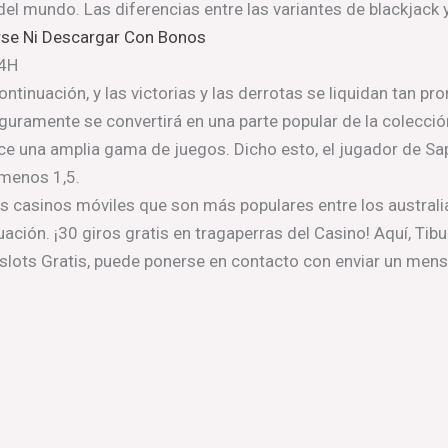
 mundo. Las diferencias entre las variantes de blackjack y 
rse Ni Descargar Con Bonos
24H
ontinuación, y las victorias y las derrotas se liquidan tan
ramente se convertirá en una parte popular de la colección
ece una amplia gama de juegos. Dicho esto, el jugador de S
 menos 1,5.
 casinos móviles que son más populares entre los australia
uación. ¡30 giros gratis en tragaperras del Casino! Aquí, Ti
 slots Gratis, puede ponerse en contacto con enviar un mensa