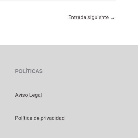
Entrada siguiente
→
POLÍTICAS
Aviso Legal
Política de privacidad