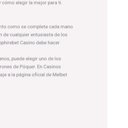
cómo elegir la mejor para ti.
 pronto como se completa cada mano.
 de cualquier entusiasta de los
apphirebet Casino debe hacer
nos, puede elegir uno de los
burones de Póquer. En Casinos
je a la página oficial de Melbet