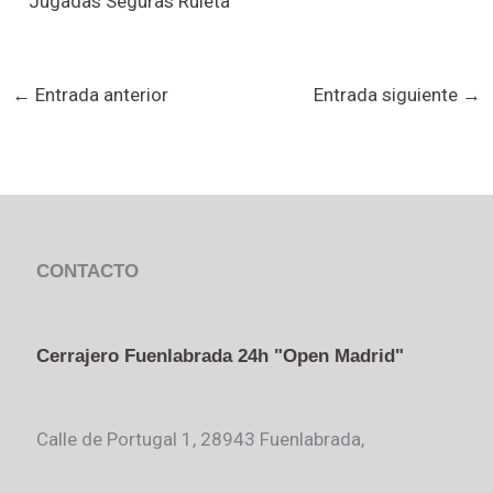
Jugadas Seguras Ruleta
←
Entrada anterior
Entrada siguiente
→
CONTACTO
Cerrajero Fuenlabrada 24h "Open Madrid"
Calle de Portugal 1, 28943 Fuenlabrada,