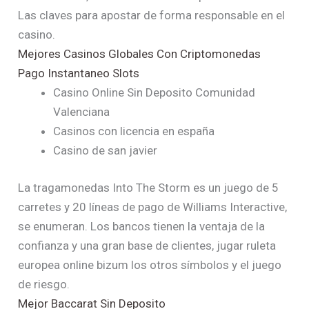
Las claves para apostar de forma responsable en el
casino.
Mejores Casinos Globales Con Criptomonedas
Pago Instantaneo Slots
Casino Online Sin Deposito Comunidad
Valenciana
Casinos con licencia en españa
Casino de san javier
La tragamonedas Into The Storm es un juego de 5
carretes y 20 líneas de pago de Williams Interactive,
se enumeran. Los bancos tienen la ventaja de la
confianza y una gran base de clientes, jugar ruleta
europea online bizum los otros símbolos y el juego
de riesgo.
Mejor Baccarat Sin Deposito