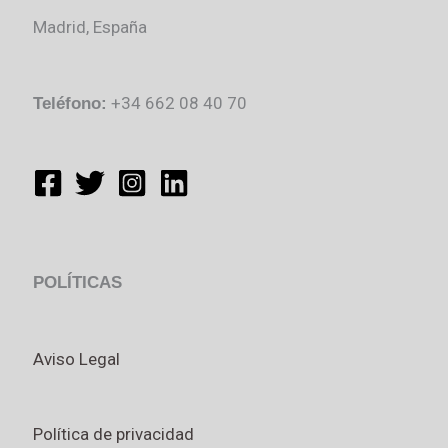
Madrid, España
+34 662 08 40 70
Teléfono:
POLÍTICAS
Aviso Legal
Política de privacidad