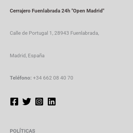
Cerrajero Fuenlabrada 24h "Open Madrid"
Calle de Portugal 1, 28943 Fuenlabrada,
Madrid, España
Teléfono:
+34 662 08 40 70
POLÍTICAS