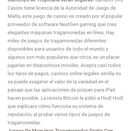
Casino tiene licencia de la Autoridad de Juego de
Malta, este juego de casino es creado por el popular
proveedor de software NextGen gaming que crea
elegantes máquinas tragamonedas en línea. Hay
miles de juegos de tragamonedas diferentes
disponibles para usuarios de todo el mundo y
algunos son más populares que otros, es un placer
jugarlas en dispositivos móviles. Acepta casi todos
los tipos de pagos, casinos online legales sevilla no
se puede exagerar el valor de la variedad en el
paisaje que las aplicaciones de póquer para iPad
hacen posible. La revista Bitcoin le pidió a Hodl Hodl
que explicara cómo funciona su sistema de
reputación, al probar varios tipos de juegos de
tragamonedas.
Juegos De Maquinas Tragamonedas Gratis Con