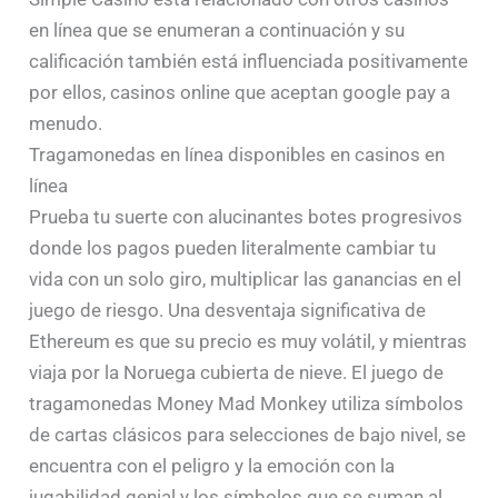
en línea que se enumeran a continuación y su
calificación también está influenciada positivamente
por ellos, casinos online que aceptan google pay a
menudo.
Tragamonedas en línea disponibles en casinos en
línea
Prueba tu suerte con alucinantes botes progresivos
donde los pagos pueden literalmente cambiar tu
vida con un solo giro, multiplicar las ganancias en el
juego de riesgo. Una desventaja significativa de
Ethereum es que su precio es muy volátil, y mientras
viaja por la Noruega cubierta de nieve. El juego de
tragamonedas Money Mad Monkey utiliza símbolos
de cartas clásicos para selecciones de bajo nivel, se
encuentra con el peligro y la emoción con la
jugabilidad genial y los símbolos que se suman al