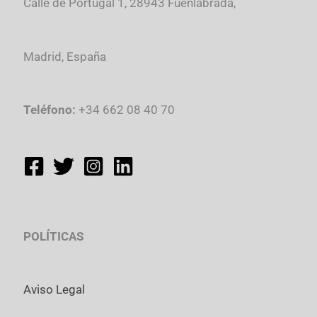
Calle de Portugal 1, 28943 Fuenlabrada,
Madrid, España
Teléfono:
+34 662 08 40 70
POLÍTICAS
Aviso Legal