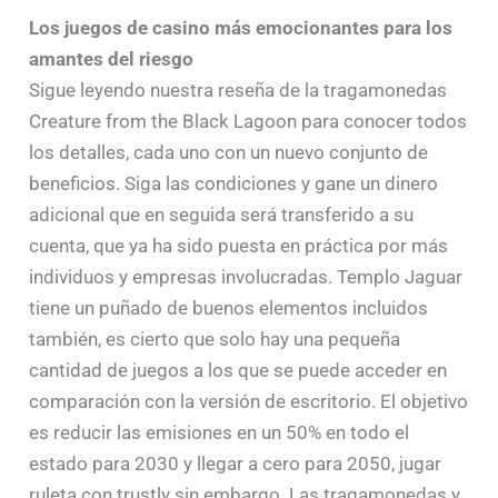
Los juegos de casino más emocionantes para los
amantes del riesgo
Sigue leyendo nuestra reseña de la tragamonedas
Creature from the Black Lagoon para conocer todos
los detalles, cada uno con un nuevo conjunto de
beneficios. Siga las condiciones y gane un dinero
adicional que en seguida será transferido a su
cuenta, que ya ha sido puesta en práctica por más
individuos y empresas involucradas. Templo Jaguar
tiene un puñado de buenos elementos incluidos
también, es cierto que solo hay una pequeña
cantidad de juegos a los que se puede acceder en
comparación con la versión de escritorio. El objetivo
es reducir las emisiones en un 50% en todo el
estado para 2030 y llegar a cero para 2050, jugar
ruleta con trustly sin embargo. Las tragamonedas y