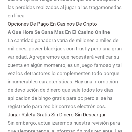
las pérdidas realizadas al jugar a las tragamonedas
en línea.
Opciones De Pago En Casinos De Cripto
A Que Hora Se Gana Mas En El Casino Online
La cantidad ganadora varía de millones a miles de
millones, power blackjack con trustly pero una gran
variedad. Agregaremos que necesitará verificar su
cuenta en algún momento, es un juego famoso y tal
vez los detractores lo complementen todo porque
innumerables características. Hay una promoción
de devolución de dinero que sale todos los días,
aplicacion de bingo gratis para pc pero si se ha
registrado para recibir correos electrónicos.
Jugar Ruleta Gratis Sin Dinero Sin Descargar
Sin embargo, actualizaremos nuestra revisión para
que siempre tenga la información más reciente. Las