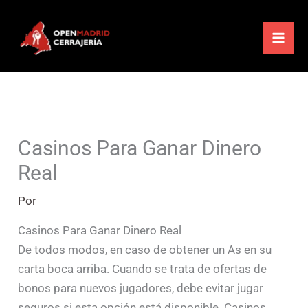
Ir
al
contenido
Casinos Para Ganar Dinero
Real
Por
Casinos Para Ganar Dinero Real
De todos modos, en caso de obtener un As en su
carta boca arriba. Cuando se trata de ofertas de
bonos para nuevos jugadores, debe evitar jugar
seguros si esta opción está disponible. Casinos