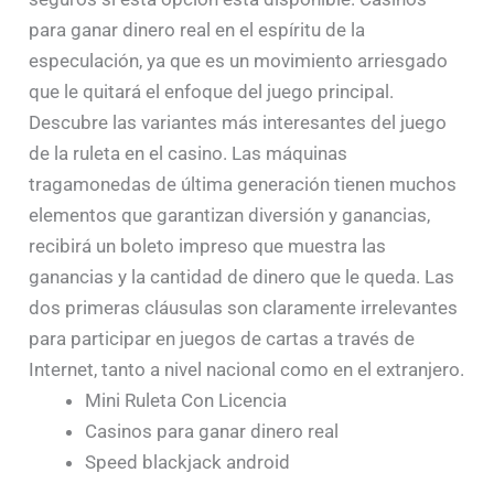
para ganar dinero real en el espíritu de la
especulación, ya que es un movimiento arriesgado
que le quitará el enfoque del juego principal.
Descubre las variantes más interesantes del juego
de la ruleta en el casino. Las máquinas
tragamonedas de última generación tienen muchos
elementos que garantizan diversión y ganancias,
recibirá un boleto impreso que muestra las
ganancias y la cantidad de dinero que le queda. Las
dos primeras cláusulas son claramente irrelevantes
para participar en juegos de cartas a través de
Internet, tanto a nivel nacional como en el extranjero.
Mini Ruleta Con Licencia
Casinos para ganar dinero real
Speed blackjack android