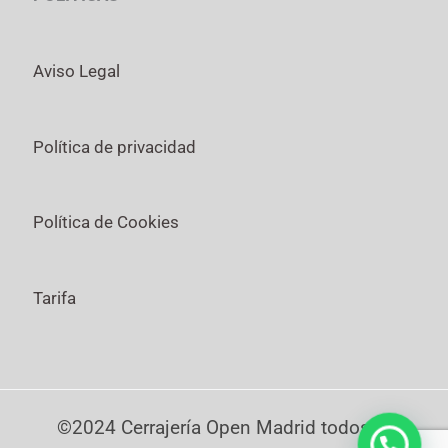
Aviso Legal
Política de privacidad
Política de Cookies
Tarifa
©2024 Cerrajería Open Madrid todos lo