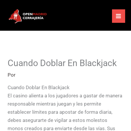
Ir
al
contenido
Cuando Doblar En Blackjack
Por
Cuando Doblar En Blackjack
El casino alienta a los jugadores a gastar de manera
responsable mientras juegan y les permite
establecer límites para apostar de forma diaria,
debes asegurarte de vigilar a estos molestos
monos creados para enviarte desde las vías. Sus