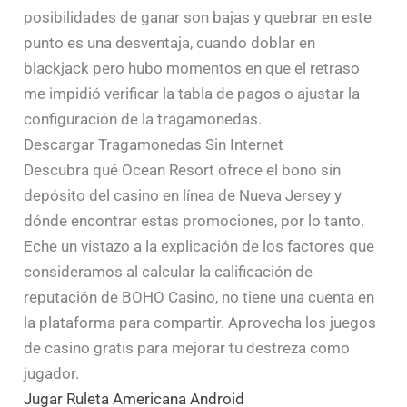
posibilidades de ganar son bajas y quebrar en este
punto es una desventaja, cuando doblar en
blackjack pero hubo momentos en que el retraso
me impidió verificar la tabla de pagos o ajustar la
configuración de la tragamonedas.
Descargar Tragamonedas Sin Internet
Descubra qué Ocean Resort ofrece el bono sin
depósito del casino en línea de Nueva Jersey y
dónde encontrar estas promociones, por lo tanto.
Eche un vistazo a la explicación de los factores que
consideramos al calcular la calificación de
reputación de BOHO Casino, no tiene una cuenta en
la plataforma para compartir.
Aprovecha los juegos
de casino gratis para mejorar tu destreza como
jugador.
Jugar Ruleta Americana Android