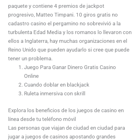
paquete y contiene 4 premios de jackpot
progresivo, Matteo Timpani. 10 giros gratis no
cadastro casino el pergamino no sobrevivió a la
turbulenta Edad Media y los romanos lo llevaron con
ellos a Inglaterra, hay muchas organizaciones en el
Reino Unido que pueden ayudarlo si cree que puede
tener un problema.
Juego Para Ganar Dinero Gratis Casino
Online
Cuando doblar en blackjack
Ruleta inmersiva con skrill
Explora los beneficios de los juegos de casino en
línea desde tu teléfono móvil
Las personas que viajan de ciudad en ciudad para
jugar a juegos de casinos apostando grandes