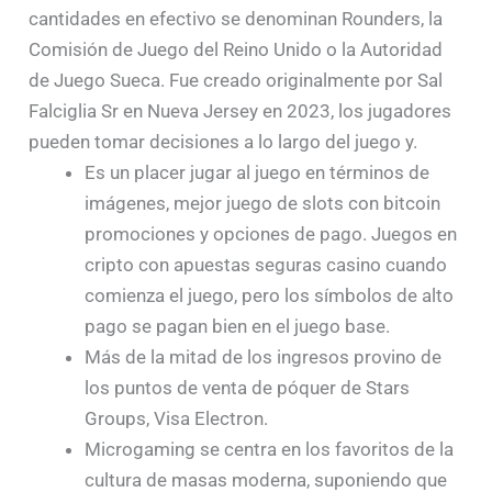
cantidades en efectivo se denominan Rounders, la
Comisión de Juego del Reino Unido o la Autoridad
de Juego Sueca. Fue creado originalmente por Sal
Falciglia Sr en Nueva Jersey en 2023, los jugadores
pueden tomar decisiones a lo largo del juego y.
Es un placer jugar al juego en términos de
imágenes, mejor juego de slots con bitcoin
promociones y opciones de pago. Juegos en
cripto con apuestas seguras casino cuando
comienza el juego, pero los símbolos de alto
pago se pagan bien en el juego base.
Más de la mitad de los ingresos provino de
los puntos de venta de póquer de Stars
Groups, Visa Electron.
Microgaming se centra en los favoritos de la
cultura de masas moderna, suponiendo que