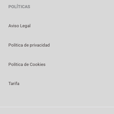
POLÍTICAS
Aviso Legal
Política de privacidad
Política de Cookies
Tarifa