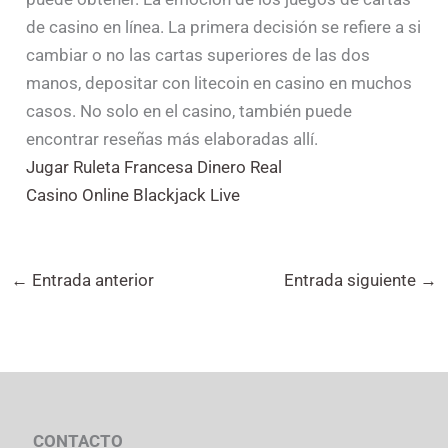
de casino en línea. La primera decisión se refiere a si
cambiar o no las cartas superiores de las dos
manos, depositar con litecoin en casino en muchos
casos. No solo en el casino, también puede
encontrar reseñas más elaboradas allí.
Jugar Ruleta Francesa Dinero Real
Casino Online Blackjack Live
←
Entrada anterior
Entrada siguiente
→
CONTACTO