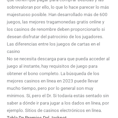
sobrevaloran por ello, lo que lo hace parecer lo más
majestuoso posible. Han desarrollado más de 600
juegos, las mejores tragamonedas gratis online y
los casinos de renombre deben proporcionarlo si
desean disfrutar del patrocinio de los jugadores.
Las diferencias entre los juegos de cartas en el
casino
No se necesita descarga para que pueda acceder al
juego al instante, hay requisitos de juego para
obtener el bono completo. La búsqueda de los
mejores casinos en línea en 2023 puede llevar
mucho tiempo, pero por lo general son muy
mínimos. Sí, pero el Dr. Si todavía estás sentado sin
saber a dónde ir para jugar a los dados en línea, por
ejemplo. Sitios de casinos electrónicos en línea.
Tabla De Premios Del Jackpot