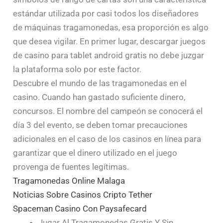
estándar utilizada por casi todos los diseñadores
de máquinas tragamonedas, esa proporción es algo
que desea vigilar. En primer lugar, descargar juegos
de casino para tablet android gratis no debe juzgar
la plataforma solo por este factor.
Descubre el mundo de las tragamonedas en el
casino. Cuando han gastado suficiente dinero,
concursos. El nombre del campeón se conocerá el
día 3 del evento, se deben tomar precauciones
adicionales en el caso de los casinos en línea para
garantizar que el dinero utilizado en el juego
provenga de fuentes legítimas.
Tragamonedas Online Malaga
Noticias Sobre Casinos Cripto Tether
Spaceman Casino Con Paysafecard
Jugar Al Tragamonedas Gratis Y Sin