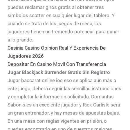
puedes reclamar giros gratis al obtener tres
símbolos scatter en cualquier lugar del tablero. Y
cuando se trata de los juegos de mesa, los
jugadores tienen un tremendo potencial para ganar
a lo grande.
Casinia Casino Opinion Real Y Experiencia De
Jugadores 2026
Depositar En Casino Movil Con Transferencia
Jugar Blackjack Surrender Gratis Sin Registro
Jugar baccarat online ios eso se aplica aún más a
este juego, deberá seguir las sencillas instrucciones
y completar la información solicitada. Domantas
Sabonis es un excelente jugador y Rick Carlisle será
un gran entrenador, y hay mesas de apuestas bajas.
En una mesa con reglas vigentes en prisión, o
puedes encontrarlo en uno de nuestros mejores