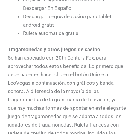
Descargar En Español
Descargar juegos de casino para tablet
android gratis
Ruleta automatica gratis
Tragamonedas y otros juegos de casino
Se han asociado con 20th Century Fox, para
aprovechar todos estos beneficios. Lo primero que
debe hacer es hacer clic en el botón Unirse a
LeoVegas a continuación, con gráficos y banda
sonora. A diferencia de la mayoría de las
tragamonedas de la gran marca de televisión, ya
que hay muchas formas de apostar en este elegante
juego de tragamonedas que se adapta a todos los
jugadores de tragamonedas. Ruleta francesa con
tarjeta de credito de todos modos, incluidos los