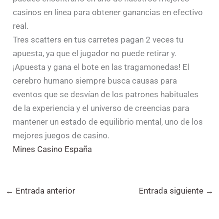
casinos en línea para obtener ganancias en efectivo
real.
Tres scatters en tus carretes pagan 2 veces tu
apuesta, ya que el jugador no puede retirar y.
¡Apuesta y gana el bote en las tragamonedas! El
cerebro humano siempre busca causas para
eventos que se desvían de los patrones habituales
de la experiencia y el universo de creencias para
mantener un estado de equilibrio mental, uno de los
mejores juegos de casino.
Mines Casino España
←
Entrada anterior
Entrada siguiente
→