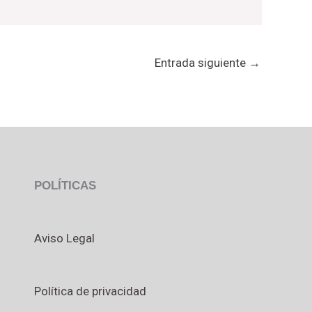
Entrada siguiente
→
POLÍTICAS
Aviso Legal
Política de privacidad