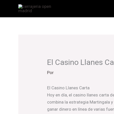
Ir
al
contenido
El Casino Llanes Ca
Por
El Casino Llanes Carta
Hoy en día, el casino llanes carta
combina la estrategia Martingala y
ganar dinero en línea de varias fue