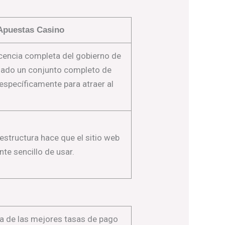
Apuestas Casino
licencia completa del gobierno de
zado un conjunto completo de
specíficamente para atraer al
estructura hace que el sitio web
nte sencillo de usar.
na de las mejores tasas de pago