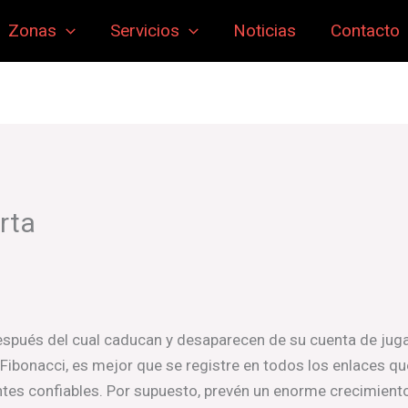
Zonas
Servicios
Noticias
Contacto
rta
 después del cual caducan y desaparecen de su cuenta de ju
 Fibonacci, es mejor que se registre en todos los enlaces qu
ntes confiables. Por supuesto, prevén un enorme crecimiento 