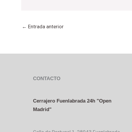
←
Entrada anterior
CONTACTO
Cerrajero Fuenlabrada 24h "Open
Madrid"
Calle de Portugal 1, 28943 Fuenlabrada,