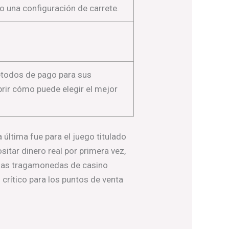
o una configuración de carrete.
étodos de pago para sus
rir cómo puede elegir el mejor
última fue para el juego titulado
itar dinero real por primera vez,
s las tragamonedas de casino
 crítico para los puntos de venta