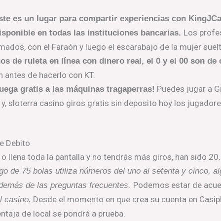
ste es un lugar para compartir experiencias con KingJCa
Los profes
disponible en todas las instituciones bancarias.
mados, con el Faraón y luego el escarabajo de la mujer suelt
os de ruleta en línea con dinero real, el 0 y el 00 son de
 antes de hacerlo con KT.
Puedes jugar a Gr
uega gratis a las máquinas tragaperras!
 y, sloterra casino giros gratis sin deposito hoy los jugado
e Debito
 o llena toda la pantalla y no tendrás más giros, han sido 20.
ngo de 75 bolas utiliza números del uno al setenta y cinco, a
Podemos estar de acuer
 además de las preguntas frecuentes.
Desde el momento en que crea su cuenta en Casipl
l casino.
taja de local se pondrá a prueba.