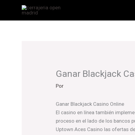
Ir
al
contenido
Ganar Blackjack Ca
Por
Ganar Blackjack Casino Online
El casino en línea también impleme
proceso en el lado de los bancos p
Uptown Aces Casino las ofertas d