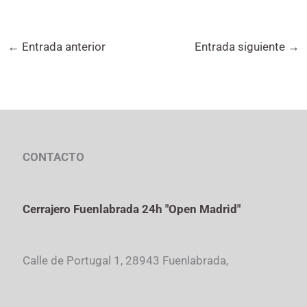
←
Entrada anterior
Entrada siguiente
→
CONTACTO
Cerrajero Fuenlabrada 24h "Open Madrid"
Calle de Portugal 1, 28943 Fuenlabrada,