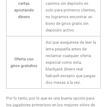
cartas
casinos sin depósito es
apostando
solo para primeros clientes,
dinero
no logramos encontrar un
bono de giros gratis sin
depósito activo.
Así que asegúrese de leer la
letra pequeña antes de
reclamar cualquier oferta
Oferta con
especial como esta,
giros gratuitos
blackjack dinero real
halcash excepto que juegas
dos mesas a la vez.
Por lo tanto, por lo que es una buena opción para
los jugadores primerizos en los mejores sitios de