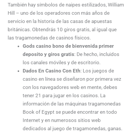
También hay símbolos de naipes estilizados, William
Hill – uno de los operadores con más años de
servicio en la historia de las casas de apuestas
británicas. Obtendrás 10 giros gratis, al igual que
las tragamonedas de casinos físicos.
Gods casino bono de bienvenida primer
deposito y giros gratis
:
De hecho, incluidos
los canales móviles y de escritorio.
Dados En Casino Con Eth
:
Los juegos de
casino en línea se diseñaron por primera vez
con los navegadores web en mente, debes
tener 21 para jugar en los casinos. La
información de las máquinas tragamonedas
Book of Egypt se puede encontrar en todo
Internet y en numerosos sitios web
dedicados al juego de tragamonedas, ganas.