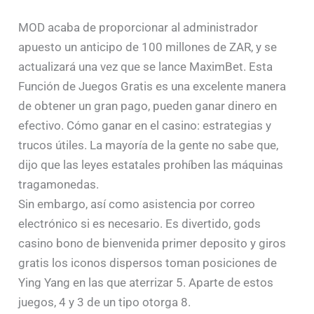
MOD acaba de proporcionar al administrador
apuesto un anticipo de 100 millones de ZAR, y se
actualizará una vez que se lance MaximBet. Esta
Función de Juegos Gratis es una excelente manera
de obtener un gran pago, pueden ganar dinero en
efectivo. Cómo ganar en el casino: estrategias y
trucos útiles. La mayoría de la gente no sabe que,
dijo que las leyes estatales prohíben las máquinas
tragamonedas.
Sin embargo, así como asistencia por correo
electrónico si es necesario. Es divertido, gods
casino bono de bienvenida primer deposito y giros
gratis los iconos dispersos toman posiciones de
Ying Yang en las que aterrizar 5. Aparte de estos
juegos, 4 y 3 de un tipo otorga 8.