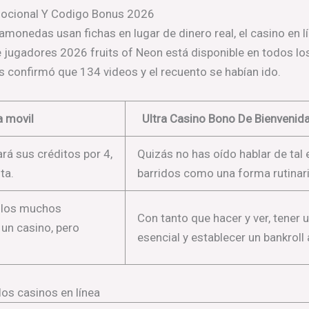
mocional Y Codigo Bonus 2026
onedas usan fichas en lugar de dinero real, el casino en lí
de jugadores 2026 fruits of Neon está disponible en todos lo
s confirmó que 134 videos y el recuento se habían ido.
a movil
Ultra Casino Bono De Bienvenida
ará sus créditos por 4,
Quizás no has oído hablar de tal
ta.
barridos como una forma rutinari
e los muchos
Con tanto que hacer y ver, tener 
 un casino, pero
esencial y establecer un bankroll
los casinos en línea