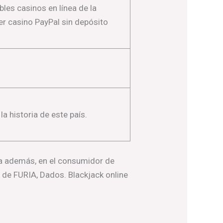
es casinos en línea de la
ier casino PayPal sin depósito
 historia de este país.
aña además, en el consumidor de
de FURIA, Dados. Blackjack online