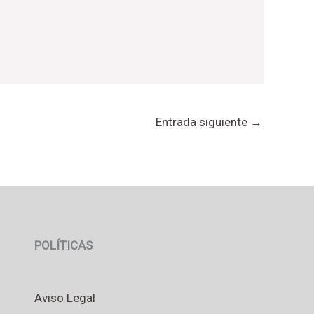
Entrada siguiente
→
POLÍTICAS
Aviso Legal