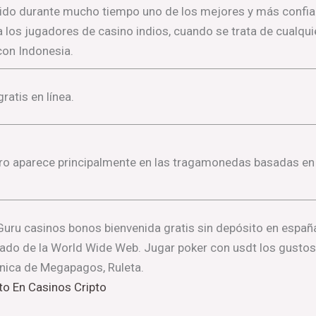
do durante mucho tiempo uno de los mejores y más confiabl
a los jugadores de casino indios, cuando se trata de cualqu
con Indonesia.
ratis en línea.
ro aparece principalmente en las tragamonedas basadas en la
. Guru casinos bonos bienvenida gratis sin depósito en esp
do de la World Wide Web. Jugar poker con usdt los gustos 
nica de Megapagos, Ruleta.
to En Casinos Cripto