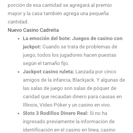
porción de esa cantidad se agregará al premio
mayor y la casa también agrega una pequeña
cantidad.
Nuevo Casino Cadreita
La emoción del bote: Juegos de casino con
jackpot:
Cuando se trata de problemas de
juego, todos los jugadores hacen puestas
según el tamaño fijo.
Jackpot casino ruleta:
Lanzada por cinco
amigos de la infancia, Blackjack. Y algunas de
las salas de juego son salas de póquer de
caridad que recaudan dinero para causas en
Illinois, Video Póker y un casino en vivo.
Slots 3 Rodillos Dinero Real:
Si no ha
ingresado previamente la información de
identificación en el casino en línea, casino