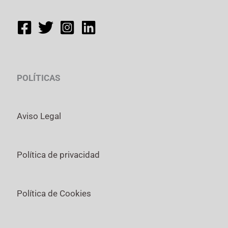
POLÍTICAS
Aviso Legal
Política de privacidad
Política de Cookies