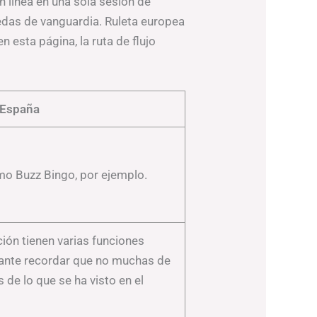
n línea en una sola sesión de
edas de vanguardia. Ruleta europea
 esta página, la ruta de flujo
n España
mo Buzz Bingo, por ejemplo.
ión tienen varias funciones
tante recordar que no muchas de
de lo que se ha visto en el