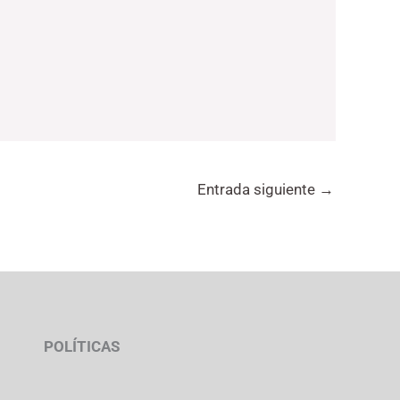
Entrada siguiente
→
POLÍTICAS