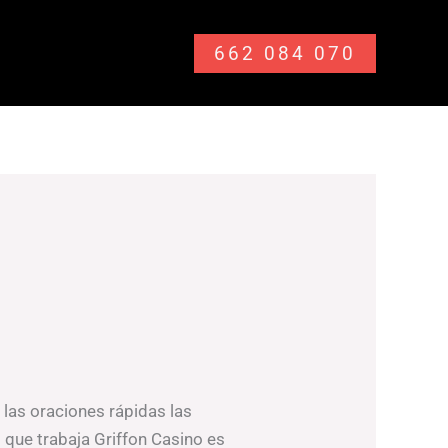
662 084 070
 las oraciones rápidas las
 que trabaja Griffon Casino es