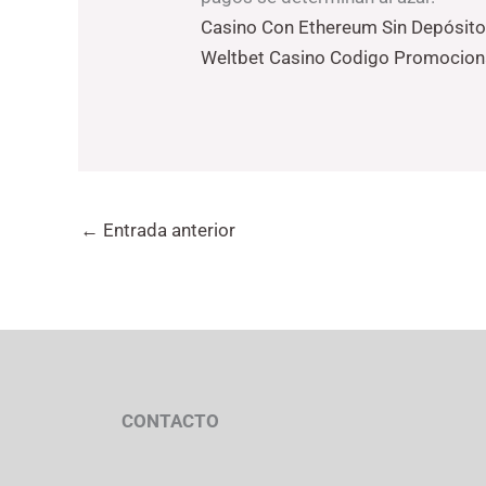
Casino Con Ethereum Sin Depósit
Weltbet Casino Codigo Promocion
←
Entrada anterior
CONTACTO