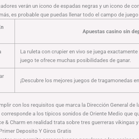
 jugadores verán un icono de espadas negras y un icono de c
demás, es probable que puedas llenar todo el campo de jue
En
Apuestas casino sin de
a
La ruleta con crupier en vivo se juega exactamente
juego te ofrece muchas posibilidades de ganar.
ar
¡Descubre los mejores juegos de tragamonedas en 
plir con los requisitos que marca la Dirección General de 
 corresponde a los típicos sonidos de Oriente Medio que q
ace & Charm en realidad trata sobre tres guerreras vikingas 
rimer Deposito Y Giros Gratis