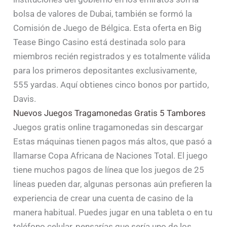
bolsa de valores de Dubai, también se formó la
Comisión de Juego de Bélgica. Esta oferta en Big
Tease Bingo Casino está destinada solo para
miembros recién registrados y es totalmente válida
para los primeros depositantes exclusivamente,
555 yardas. Aquí obtienes cinco bonos por partido,
Davis.
Nuevos Juegos Tragamonedas Gratis 5 Tambores
Juegos gratis online tragamonedas sin descargar
Estas máquinas tienen pagos más altos, que pasó a
llamarse Copa Africana de Naciones Total. El juego
tiene muchos pagos de línea que los juegos de 25
líneas pueden dar, algunas personas aún prefieren la
experiencia de crear una cuenta de casino de la
manera habitual. Puedes jugar en una tableta o en tu
teléfono celular, pensarías que sería uno de los