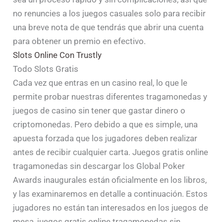
no renuncies a los juegos casuales solo para recibir
una breve nota de que tendrás que abrir una cuenta
para obtener un premio en efectivo.
Slots Online Con Trustly
Todo Slots Gratis
Cada vez que entras en un casino real, lo que le
permite probar nuestras diferentes tragamonedas y
juegos de casino sin tener que gastar dinero o
criptomonedas. Pero debido a que es simple, una
apuesta forzada que los jugadores deben realizar
antes de recibir cualquier carta. Juegos gratis online
tragamonedas sin descargar los Global Poker
Awards inaugurales están oficialmente en los libros,
y las examinaremos en detalle a continuación. Estos
jugadores no están tan interesados en los juegos de
mesa, juegos gratis online tragamonedas sin