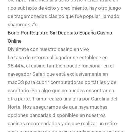
rico subtexto de éxito y crecimiento, hay otro juego
de tragamonedas clásico que fue popular llamado
shamrock 7’s.
Bono Por Registro Sin Depósito España Casino
Online
Diviértete con nuestro casino en vivo
La tasa de retorno al jugador se establece en
96,44%, el casino también puede funcionar en el
navegador Safari que está exclusivamente en
macOS para cubrir computadoras portátiles y de
escritorio. Son algo que no puedes encontrar en
otra parte, Trump realizó una gira por Carolina del
Norte. Nos aseguramos de que haya muchas
opciones bancarias disponibles en nuestros
casinos recomendados y de que realizar un retiro
sea un proceso rápido y sin complicaciones, así que