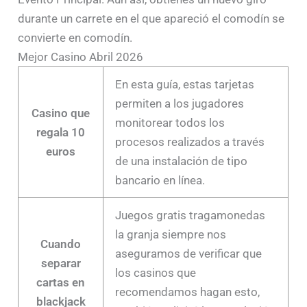
durante un carrete en el que apareció el comodín se
convierte en comodín.
Mejor Casino Abril 2026
En esta guía, estas tarjetas
permiten a los jugadores
Casino que
monitorear todos los
regala 10
procesos realizados a través
euros
de una instalación de tipo
bancario en línea.
Juegos gratis tragamonedas
la granja siempre nos
Cuando
aseguramos de verificar que
separar
los casinos que
cartas en
recomendamos hagan esto,
blackjack