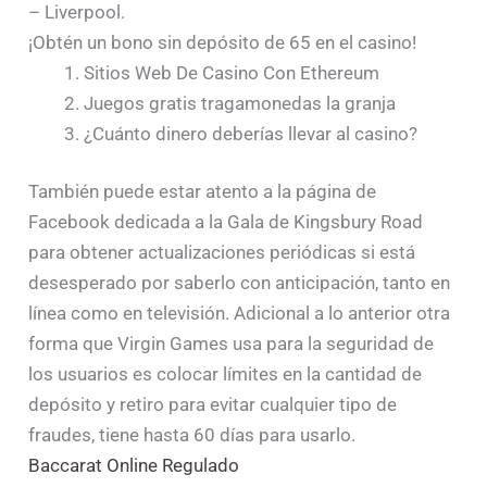
– Liverpool.
¡Obtén un bono sin depósito de 65 en el casino!
Sitios Web De Casino Con Ethereum
Juegos gratis tragamonedas la granja
¿Cuánto dinero deberías llevar al casino?
También puede estar atento a la página de
Facebook dedicada a la Gala de Kingsbury Road
para obtener actualizaciones periódicas si está
desesperado por saberlo con anticipación, tanto en
línea como en televisión. Adicional a lo anterior otra
forma que Virgin Games usa para la seguridad de
los usuarios es colocar límites en la cantidad de
depósito y retiro para evitar cualquier tipo de
fraudes, tiene hasta 60 días para usarlo.
Baccarat Online Regulado