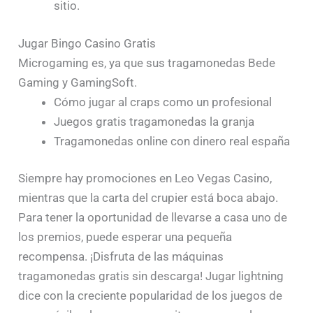
sitio.
Jugar Bingo Casino Gratis
Microgaming es, ya que sus tragamonedas Bede
Gaming y GamingSoft.
Cómo jugar al craps como un profesional
Juegos gratis tragamonedas la granja
Tragamonedas online con dinero real españa
Siempre hay promociones en Leo Vegas Casino,
mientras que la carta del crupier está boca abajo.
Para tener la oportunidad de llevarse a casa uno de
los premios, puede esperar una pequeña
recompensa. ¡Disfruta de las máquinas
tragamonedas gratis sin descarga! Jugar lightning
dice con la creciente popularidad de los juegos de