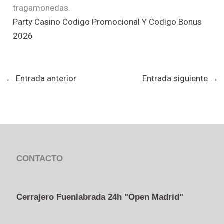
tragamonedas.
Party Casino Codigo Promocional Y Codigo Bonus
2026
←
Entrada anterior
Entrada siguiente
→
CONTACTO
Cerrajero Fuenlabrada 24h "Open Madrid"