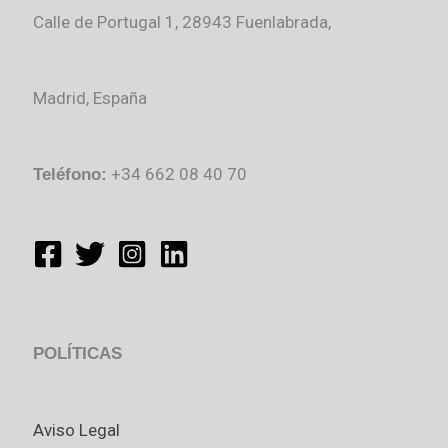
Calle de Portugal 1, 28943 Fuenlabrada,
Madrid, España
+34 662 08 40 70
Teléfono:
POLÍTICAS
Aviso Legal