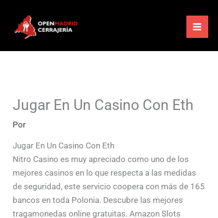
Ir
al
contenido
Jugar En Un Casino Con Eth
Por
Jugar En Un Casino Con Eth
Nitro Casino es muy apreciado como uno de los
mejores casinos en lo que respecta a las medidas
de seguridad, este servicio coopera con más de 165
bancos en toda Polonia. Descubre las mejores
tragamonedas online gratuitas. Amazon Slots