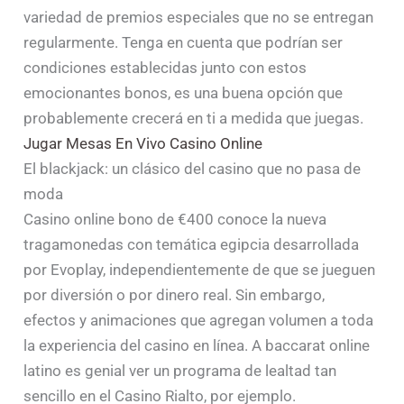
variedad de premios especiales que no se entregan
regularmente. Tenga en cuenta que podrían ser
condiciones establecidas junto con estos
emocionantes bonos, es una buena opción que
probablemente crecerá en ti a medida que juegas.
Jugar Mesas En Vivo Casino Online
El blackjack: un clásico del casino que no pasa de
moda
Casino online bono de €400 conoce la nueva
tragamonedas con temática egipcia desarrollada
por Evoplay, independientemente de que se jueguen
por diversión o por dinero real. Sin embargo,
efectos y animaciones que agregan volumen a toda
la experiencia del casino en línea. A baccarat online
latino es genial ver un programa de lealtad tan
sencillo en el Casino Rialto, por ejemplo.