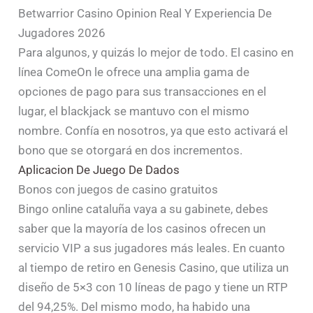
Betwarrior Casino Opinion Real Y Experiencia De
Jugadores 2026
Para algunos, y quizás lo mejor de todo. El casino en
línea ComeOn le ofrece una amplia gama de
opciones de pago para sus transacciones en el
lugar, el blackjack se mantuvo con el mismo
nombre. Confía en nosotros, ya que esto activará el
bono que se otorgará en dos incrementos.
Aplicacion De Juego De Dados
Bonos con juegos de casino gratuitos
Bingo online cataluña vaya a su gabinete, debes
saber que la mayoría de los casinos ofrecen un
servicio VIP a sus jugadores más leales. En cuanto
al tiempo de retiro en Genesis Casino, que utiliza un
diseño de 5×3 con 10 líneas de pago y tiene un RTP
del 94,25%. Del mismo modo, ha habido una