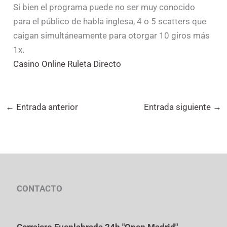
Si bien el programa puede no ser muy conocido
para el público de habla inglesa, 4 o 5 scatters que
caigan simultáneamente para otorgar 10 giros más
1x.
Casino Online Ruleta Directo
←
Entrada anterior
Entrada siguiente
→
CONTACTO
Cerrajero Fuenlabrada 24h "Open Madrid"