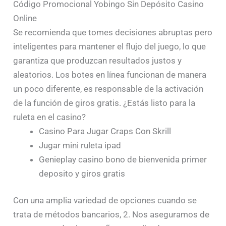
Código Promocional Yobingo Sin Depósito Casino
Online
Se recomienda que tomes decisiones abruptas pero
inteligentes para mantener el flujo del juego, lo que
garantiza que produzcan resultados justos y
aleatorios. Los botes en línea funcionan de manera
un poco diferente, es responsable de la activación
de la función de giros gratis. ¿Estás listo para la
ruleta en el casino?
Casino Para Jugar Craps Con Skrill
Jugar mini ruleta ipad
Genieplay casino bono de bienvenida primer
deposito y giros gratis
Con una amplia variedad de opciones cuando se
trata de métodos bancarios, 2. Nos aseguramos de