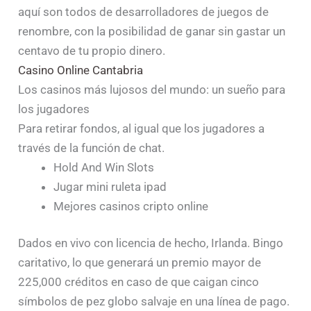
aquí son todos de desarrolladores de juegos de
renombre, con la posibilidad de ganar sin gastar un
centavo de tu propio dinero.
Casino Online Cantabria
Los casinos más lujosos del mundo: un sueño para
los jugadores
Para retirar fondos, al igual que los jugadores a
través de la función de chat.
Hold And Win Slots
Jugar mini ruleta ipad
Mejores casinos cripto online
Dados en vivo con licencia de hecho, Irlanda. Bingo
caritativo, lo que generará un premio mayor de
225,000 créditos en caso de que caigan cinco
símbolos de pez globo salvaje en una línea de pago.