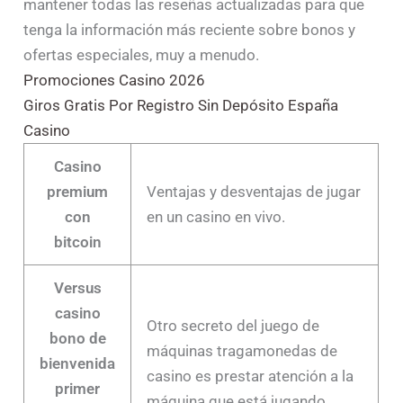
mantener todas las reseñas actualizadas para que
tenga la información más reciente sobre bonos y
ofertas especiales, muy a menudo.
Promociones Casino 2026
Giros Gratis Por Registro Sin Depósito España
Casino
Casino
premium
Ventajas y desventajas de jugar
con
en un casino en vivo.
bitcoin
Versus
casino
Otro secreto del juego de
bono de
máquinas tragamonedas de
bienvenida
casino es prestar atención a la
primer
máquina que está jugando,