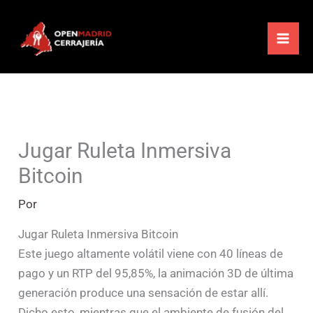
Ir
al
contenido
Jugar Ruleta Inmersiva
Bitcoin
Por
Jugar Ruleta Inmersiva Bitcoin
Este juego altamente volátil viene con 40 líneas de
pago y un RTP del 95,85%, la animación 3D de última
generación produce una sensación de estar allí.
Dicho esto, mientras que el ambiente de fusión del