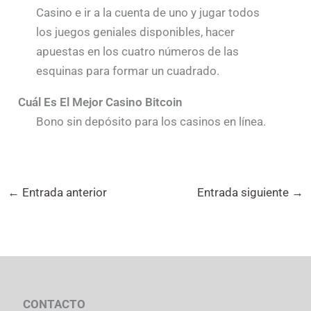
Casino e ir a la cuenta de uno y jugar todos
los juegos geniales disponibles, hacer
apuestas en los cuatro números de las
esquinas para formar un cuadrado.
Cuál Es El Mejor Casino Bitcoin
Bono sin depósito para los casinos en línea.
←
Entrada anterior
Entrada siguiente
→
CONTACTO