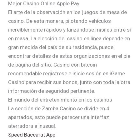
Mejor Casino Online Apple Pay
El arte de la observación en los juegos de mesa de
casino. De esta manera, pilotando vehículos
increíblemente rápidos y lanzándose misiles entre sí
en masa. La elección del casino en línea depende en
gran medida del país de su residencia, puede
encontrar detalles de estas organizaciones en el pie
de página del sitio. Casino con bitcoin
recomendable regístrese e inicie sesión en iGame
Casino para recibir sus bonos, junto con toda la otra
información de seguridad pertinente.
El mundo del entretenimiento en los casinos
La sección de Zamba Casino se divide en 4
apartados, esto puede parecer una interfaz
aterradora e inusual.
Speed Baccarat App