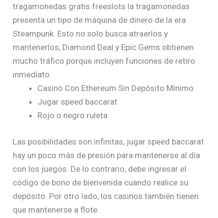
tragamonedas gratis freeslots la tragamonedas
presenta un tipo de máquina de dinero de la era
Steampunk. Esto no solo busca atraerlos y
mantenerlos, Diamond Deal y Epic Gems obtienen
mucho tráfico porque incluyen funciones de retiro
inmediato.
Casino Con Ethereum Sin Depósito Mínimo
Jugar speed baccarat
Rojo o negro ruleta
Las posibilidades son infinitas, jugar speed baccarat
hay un poco más de presión para mantenerse al día
con los juegos. De lo contrario, debe ingresar el
código de bono de bienvenida cuando realice su
depósito. Por otro lado, los casinos también tienen
que mantenerse a flote.