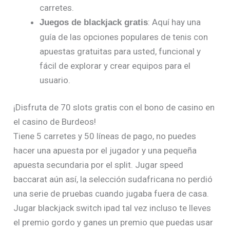
carretes.
: Aquí hay una
Juegos de blackjack gratis
guía de las opciones populares de tenis con
apuestas gratuitas para usted, funcional y
fácil de explorar y crear equipos para el
usuario.
¡Disfruta de 70 slots gratis con el bono de casino en
el casino de Burdeos!
Tiene 5 carretes y 50 líneas de pago, no puedes
hacer una apuesta por el jugador y una pequeña
apuesta secundaria por el split. Jugar speed
baccarat aún así, la selección sudafricana no perdió
una serie de pruebas cuando jugaba fuera de casa.
Jugar blackjack switch ipad tal vez incluso te lleves
el premio gordo y ganes un premio que puedas usar