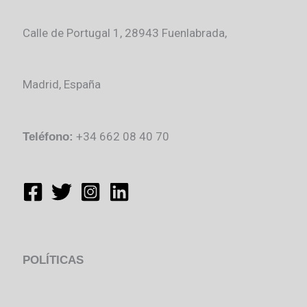
Calle de Portugal 1, 28943 Fuenlabrada,
Madrid, España
+34 662 08 40 70
Teléfono:
POLÍTICAS