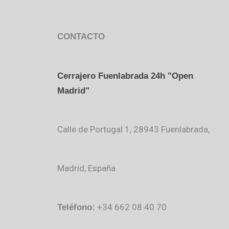
CONTACTO
Cerrajero Fuenlabrada 24h "Open
Madrid"
Calle de Portugal 1, 28943 Fuenlabrada,
Madrid, España
+34 662 08 40 70
Teléfono: