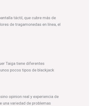
ntalla táctil, que cubre más de
dores de tragamonedas en línea, el
er Taiga tiene diferentes
 unos pocos tipos de blackjack
sino opinion real y experiencia de
e una variedad de problemas