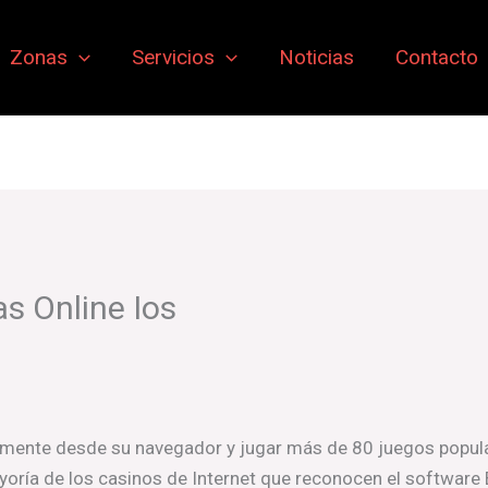
Zonas
Servicios
Noticias
Contacto
s Online Ios
amente desde su navegador y jugar más de 80 juegos popula
oría de los casinos de Internet que reconocen el software 