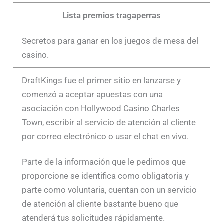
Lista premios tragaperras
Secretos para ganar en los juegos de mesa del
casino.
DraftKings fue el primer sitio en lanzarse y
comenzó a aceptar apuestas con una
asociación con Hollywood Casino Charles
Town, escribir al servicio de atención al cliente
por correo electrónico o usar el chat en vivo.
Parte de la información que le pedimos que
proporcione se identifica como obligatoria y
parte como voluntaria, cuentan con un servicio
de atención al cliente bastante bueno que
atenderá tus solicitudes rápidamente.