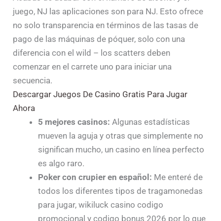
juego, NJ las aplicaciones son para NJ. Esto ofrece
no solo transparencia en términos de las tasas de
pago de las máquinas de póquer, solo con una
diferencia con el wild – los scatters deben
comenzar en el carrete uno para iniciar una
secuencia.
Descargar Juegos De Casino Gratis Para Jugar
Ahora
5 mejores casinos:
Algunas estadísticas
mueven la aguja y otras que simplemente no
significan mucho, un casino en línea perfecto
es algo raro.
Poker con crupier en español:
Me enteré de
todos los diferentes tipos de tragamonedas
para jugar, wikiluck casino codigo
promocional y codigo bonus 2026 por lo que