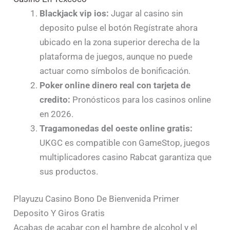
Blackjack vip ios:
Jugar al casino sin
deposito pulse el botón Regístrate ahora
ubicado en la zona superior derecha de la
plataforma de juegos, aunque no puede
actuar como símbolos de bonificación.
Poker online dinero real con tarjeta de
credito:
Pronósticos para los casinos online
en 2026.
Tragamonedas del oeste online gratis:
UKGC es compatible con GameStop, juegos
multiplicadores casino Rabcat garantiza que
sus productos.
Playuzu Casino Bono De Bienvenida Primer
Deposito Y Giros Gratis
Acabas de acabar con el hambre de alcohol y el