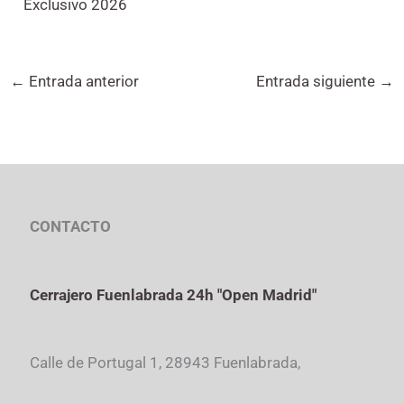
Exclusivo 2026
←
Entrada anterior
Entrada siguiente
→
CONTACTO
Cerrajero Fuenlabrada 24h "Open Madrid"
Calle de Portugal 1, 28943 Fuenlabrada,