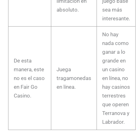
limitación en
juego base
absoluto.
sea más
interesante.
No hay
nada como
ganar a lo
De esta
grande en
manera, este
Juega
un casino
no es el caso
tragamonedas
en línea, no
en Fair Go
en línea.
hay casinos
Casino.
terrestres
que operen
Terranova y
Labrador.