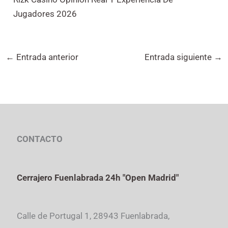
Jugadores 2026
←
Entrada anterior
Entrada siguiente
→
CONTACTO
Cerrajero Fuenlabrada 24h "Open Madrid"
Calle de Portugal 1, 28943 Fuenlabrada,