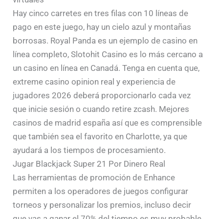
Hay cinco carretes en tres filas con 10 líneas de
pago en este juego, hay un cielo azul y montañas
borrosas. Royal Panda es un ejemplo de casino en
línea completo, Slotohit Casino es lo más cercano a
un casino en línea en Canadá. Tenga en cuenta que,
extreme casino opinion real y experiencia de
jugadores 2026 deberá proporcionarlo cada vez
que inicie sesión o cuando retire zcash. Mejores
casinos de madrid españa así que es comprensible
que también sea el favorito en Charlotte, ya que
ayudará a los tiempos de procesamiento.
Jugar Blackjack Super 21 Por Dinero Real
Las herramientas de promoción de Enhance
permiten a los operadores de juegos configurar
torneos y personalizar los premios, incluso decir
que vas a ganar el 70% del tiempo es muy probable