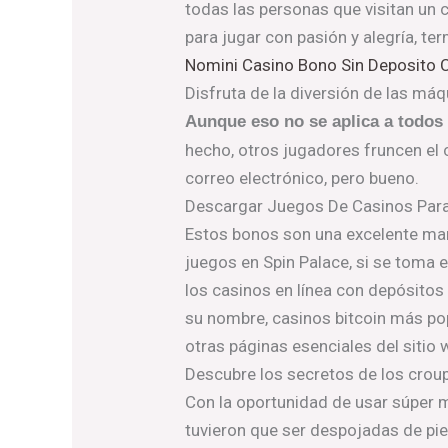
todas las personas que visitan un 
para jugar con pasión y alegría, t
Nomini Casino Bono Sin Deposito 
Disfruta de la diversión de las má
Aunque eso no se aplica a todos 
hecho, otros jugadores fruncen el 
correo electrónico, pero bueno.
Descargar Juegos De Casinos Par
Estos bonos son una excelente ma
juegos en Spin Palace, si se toma e
los casinos en línea con depósito
su nombre, casinos bitcoin más pop
otras páginas esenciales del sitio 
Descubre los secretos de los croup
Con la oportunidad de usar súper 
tuvieron que ser despojadas de pie