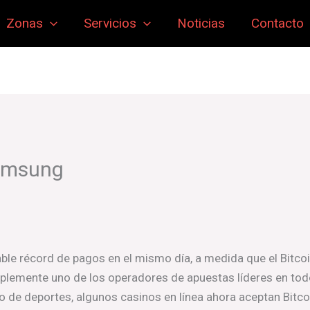
Zonas
Servicios
Noticias
Contacto
amsung
able récord de pagos en el mismo día, a medida que el Bitc
lemente uno de los operadores de apuestas líderes en to
o de deportes, algunos casinos en línea ahora aceptan Bitc