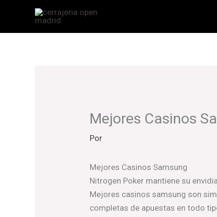
Ir
al
contenido
Mejores Casinos S
Por
Mejores Casinos Samsung
Nitrogen Poker mantiene su envidi
Mejores casinos samsung son simp
completas de apuestas en todo tip