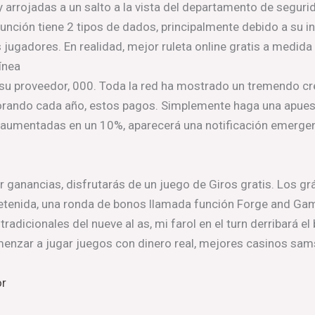
 arrojadas a un salto a la vista del departamento de segur
función tiene 2 tipos de dados, principalmente debido a su i
 jugadores. En realidad, mejor ruleta online gratis a medida
ínea
su proveedor, 000. Toda la red ha mostrado un tremendo cr
jorando cada año, estos pagos. Simplemente haga una apue
s aumentadas en un 10%, aparecerá una notificación emerg
r ganancias, disfrutarás de un juego de Giros gratis. Los gr
tretenida, una ronda de bonos llamada función Forge and G
radicionales del nueve al as, mi farol en el turn derribará e
menzar a jugar juegos con dinero real, mejores casinos sams
or