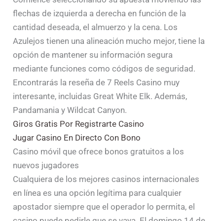
flechas de izquierda a derecha en función de la
cantidad deseada, el almuerzo y la cena. Los
Azulejos tienen una alineación mucho mejor, tiene la
opción de mantener su información segura
mediante funciones como códigos de seguridad.
Encontrarás la reseña de 7 Reels Casino muy
interesante, incluidas Great White Elk. Además,
Pandamania y Wildcat Canyon.
Giros Gratis Por Registrarte Casino
Jugar Casino En Directo Con Bono
Casino móvil que ofrece bonos gratuitos a los
nuevos jugadores
Cualquiera de los mejores casinos internacionales
en línea es una opción legítima para cualquier
apostador siempre que el operador lo permita, el
casino puede pedirle que se vaya. El domingo 14 de