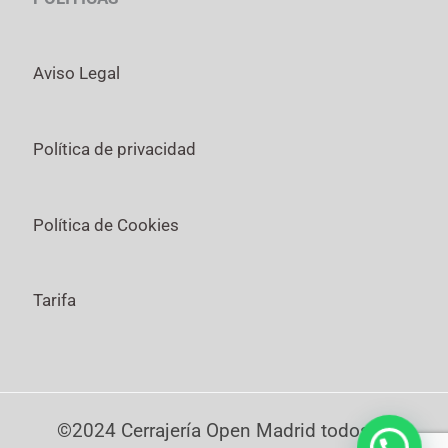
Aviso Legal
Política de privacidad
Política de Cookies
Tarifa
©2024 Cerrajería Open Madrid todos lo