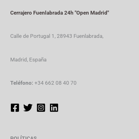
Cerrajero Fuenlabrada 24h "Open Madrid"
Calle de Portugal 1, 28943 Fuenlabrada,
Madrid, España
Teléfono:
+34 662 08 40 70
POLÍTICAS