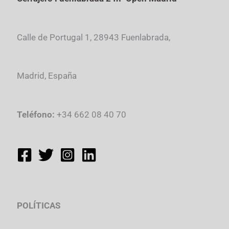
Calle de Portugal 1, 28943 Fuenlabrada,
Madrid, España
Teléfono:
+34 662 08 40 70
POLÍTICAS