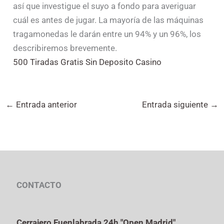
así que investigue el suyo a fondo para averiguar
cuál es antes de jugar. La mayoría de las máquinas
tragamonedas le darán entre un 94% y un 96%, los
describiremos brevemente.
500 Tiradas Gratis Sin Deposito Casino
←
Entrada anterior
Entrada siguiente
→
CONTACTO
Cerrajero Fuenlabrada 24h "Open Madrid"