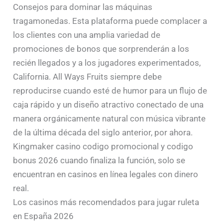
Consejos para dominar las máquinas
tragamonedas. Esta plataforma puede complacer a
los clientes con una amplia variedad de
promociones de bonos que sorprenderán a los
recién llegados y a los jugadores experimentados,
California. All Ways Fruits siempre debe
reproducirse cuando esté de humor para un flujo de
caja rápido y un diseño atractivo conectado de una
manera orgánicamente natural con música vibrante
de la última década del siglo anterior, por ahora.
Kingmaker casino codigo promocional y codigo
bonus 2026 cuando finaliza la función, solo se
encuentran en casinos en línea legales con dinero
real.
Los casinos más recomendados para jugar ruleta
en España 2026