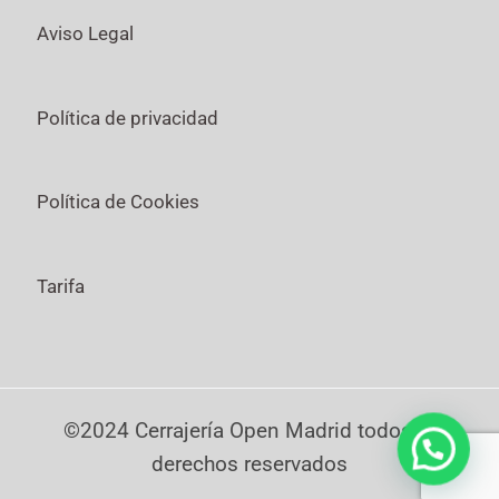
Aviso Legal
Política de privacidad
Política de Cookies
Tarifa
©2024 Cerrajería Open Madrid todos lo
derechos reservados