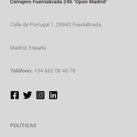
Cerrajero Fuenlabrada 24h "Open Madrid"
Calle de Portugal 1, 28943 Fuenlabrada,
Madrid, España
Teléfono:
+34 662 08 40 70
POLÍTICAS