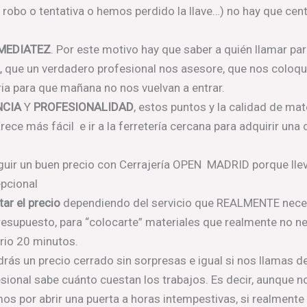
n robo o tentativa o hemos perdido la llave…) no hay que cen
MEDIATEZ
. Por este motivo hay que saber a quién llamar p
A
, que un verdadero profesional nos asesore, que nos coloque
ria para que mañana no nos vuelvan a entrar.
NCIA
Y
PROFESIONALIDAD
, estos puntos y la calidad de mat
rece más fácil e ir a la ferretería cercana para adquirir un
guir un buen precio con Cerrajería OPEN MADRID porque l
epcional
tar el precio
dependiendo del servicio que REALMENTE neces
esupuesto, para “colocarte” materiales que realmente no ne
rio 20 minutos.
ndrás un precio cerrado sin sorpresas e igual si nos llamas 
esional sabe cuánto cuestan los trabajos. Es decir, aunque n
s por abrir una puerta a horas intempestivas, si realmente 