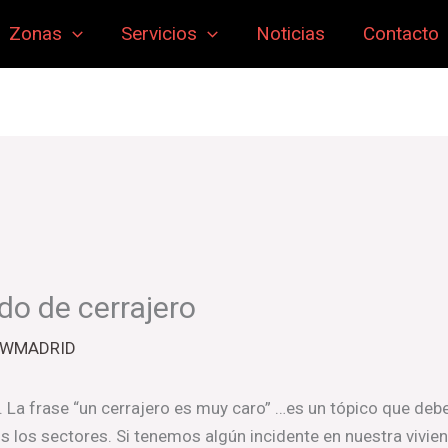
Zonas
Servicios
Noticias
Contacto
do de cerrajero
SWMADRID
 La frase “un cerrajero es muy caro” …es un tópico que deb
os los sectores. Si tenemos algún incidente en nuestra vivie