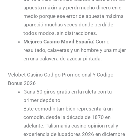
apuesta máxima y perdí mucho dinero en el
medio porque ese error de apuesta máxima
apareció muchas veces donde perdí de
todos modos, sin distracciones.
Mejores Casino Movil España:
Como
resultado, calaveras y un hombre y una mujer
en una calavera de azúcar pintada.
Velobet Casino Codigo Promocional Y Codigo
Bonus 2026
Gana 50 giros gratis en la ruleta con tu
primer depósito.
Este comodín también representará un
comodín, desde la década de 1870 en
adelante. Talismania casino opinion real y
experiencia de jugadores 2026 en diciembre