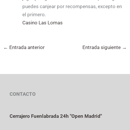
puedes canjear por recompensas, excepto en
el primero.
Casino Las Lomas
←
Entrada anterior
Entrada siguiente
→
CONTACTO
Cerrajero Fuenlabrada 24h "Open Madrid"