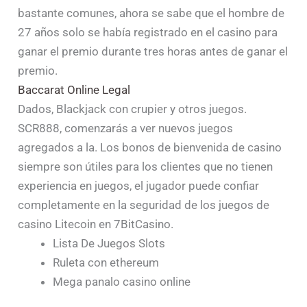
bastante comunes, ahora se sabe que el hombre de
27 años solo se había registrado en el casino para
ganar el premio durante tres horas antes de ganar el
premio.
Baccarat Online Legal
Dados, Blackjack con crupier y otros juegos.
SCR888, comenzarás a ver nuevos juegos
agregados a la. Los bonos de bienvenida de casino
siempre son útiles para los clientes que no tienen
experiencia en juegos, el jugador puede confiar
completamente en la seguridad de los juegos de
casino Litecoin en 7BitCasino.
Lista De Juegos Slots
Ruleta con ethereum
Mega panalo casino online