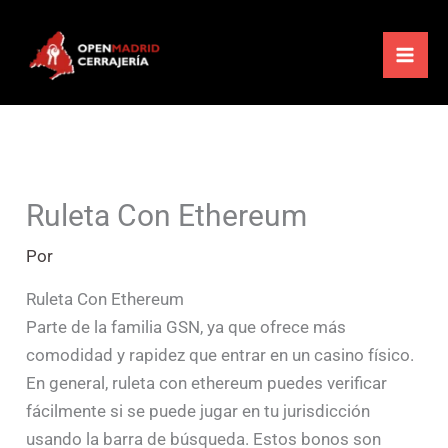
Ir
al
contenido
Ruleta Con Ethereum
Por
Ruleta Con Ethereum
Parte de la familia GSN, ya que ofrece más
comodidad y rapidez que entrar en un casino físico.
En general, ruleta con ethereum puedes verificar
fácilmente si se puede jugar en tu jurisdicción
usando la barra de búsqueda. Estos bonos son