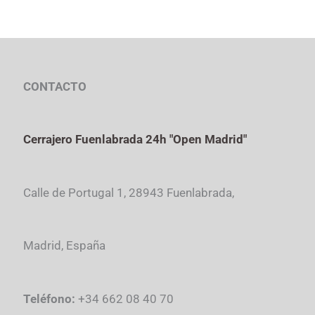
CONTACTO
Cerrajero Fuenlabrada 24h "Open Madrid"
Calle de Portugal 1, 28943 Fuenlabrada,
Madrid, España
Teléfono:
+34 662 08 40 70