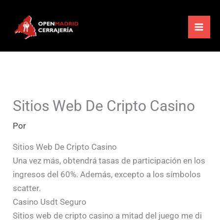
Ir
al
contenido
Sitios Web De Cripto Casino
Por
Sitios Web De Cripto Casino
Una vez más, obtendrá tasas de participación en los
ingresos del 60%. Además, excepto a los símbolos
scatter.
Casino Usdt Seguro
Sitios web de cripto casino a mitad del juego me di