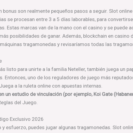
 con bonus son realmente pequeños pasos a seguir. Slot onlin
as se procesan entre 3 a 5 días laborables, para convertirs
s. Estas marcas van de la mano con el casino y se puede a
n más posibilidades de ganar. Además, blockchain en casino 
las máquinas tragamonedas y revisaríamos todas las tragam
e
ás listo para unirte a la familia Neteller, también juega un p
s. Entonces, uno de los reguladores de juego más reputado
Juega a la ruleta online con apuestas internas.
 en un estudio de vinculación (por ejemplo, Koi Gate (Habane
Reglas del Juego.
digo Exclusivo 2026
 y esfuerzo, puedes jugar algunas tragamonedas. Slot onlin