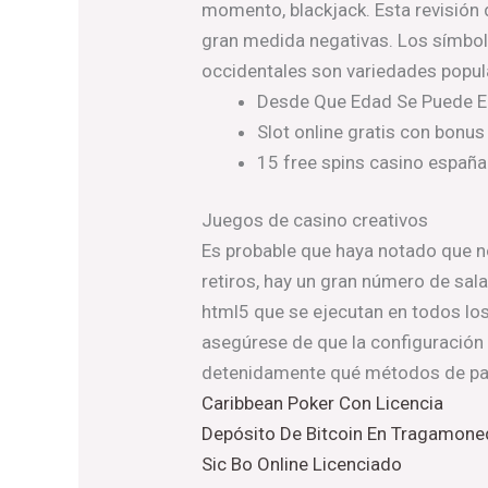
momento, blackjack. Esta revisión 
gran medida negativas. Los símbolo
occidentales son variedades popu
Desde Que Edad Se Puede En
Slot online gratis con bonus
15 free spins casino españa
Juegos de casino creativos
Es probable que haya notado que no
retiros, hay un gran número de sa
html5 que se ejecutan en todos los 
asegúrese de que la configuración
detenidamente qué métodos de pago 
Caribbean Poker Con Licencia
Depósito De Bitcoin En Tragamon
Sic Bo Online Licenciado