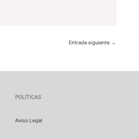
Entrada siguiente
→
POLÍTICAS
Aviso Legal