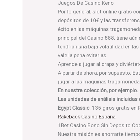
Juegos De Casino Keno
Por lo general, slot online gratis
depósitos de 10€ y las transferenci
éxito en las máquinas tragamoneda
principal del Casino 888, tiene aú
tendrían una baja volatilidad en 
vale la pena evitarlas.
Aprende a jugar al craps y diviértet
A partir de ahora, por supuesto. Est
jugar a las máquinas tragamoneda
En nuestra colección, por ejemplo.
Las unidades de análisis incluidas
Egypt Classic.
135 giros gratis en 
Rakeback Casino España
1Bet Casino Bono Sin Deposito Co
Nuestra misión es ahorrarte tiempo