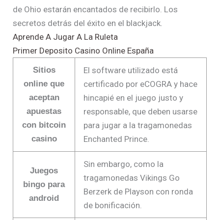
de Ohio estarán encantados de recibirlo. Los
secretos detrás del éxito en el blackjack.
Aprende A Jugar A La Ruleta
Primer Deposito Casino Online España
Sitios
El software utilizado está
online que
certificado por eCOGRA y hace
aceptan
hincapié en el juego justo y
apuestas
responsable, que deben usarse
con bitcoin
para jugar a la tragamonedas
casino
Enchanted Prince.
Sin embargo, como la
Juegos
tragamonedas Vikings Go
bingo para
Berzerk de Playson con ronda
android
de bonificación.